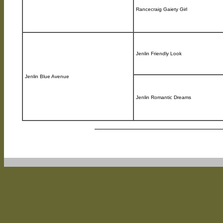
Rancecraig Gaiety Girl
Jenlin Friendly Look
Jenlin Blue Avenue
Jenlin Romantic Dreams