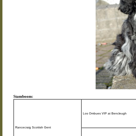
Stamboom:
Los Ombues VIP at Bencleugh
Rancecraig Scottish Gent