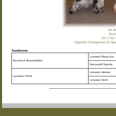
Int s
Keur
1Ex CAC-
Vignoble Champenois de Qua
Stamboom:
Lynwater Rising Sun
Bencleuch Bruichladdich
Spinneyhill Saphire
Lynwater Isleman
Lynwater Trefoil
Lynwater Vetch