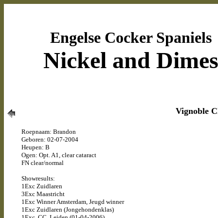
Engelse Cocker Spaniels
Nickel and Dime
Vignoble 
Roepnaam: Brandon
Geboren: 02-07-2004
Heupen: B
Ogen: Opt. A1, clear cataract
FN clear/normal
Showresults:
1Exc Zuidlaren
3Exc Maastricht
1Exc Winner Amsterdam, Jeugd winner
1Exc Zuidlaren (Jongehondenklas)
1Exc, CC, Leiden (01-04-2006)